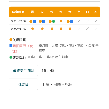
診察時間
月
火
水
木
金
土
日
祝
9:00〜12:00
●
／
／
／
14:00〜17:00
●
●
●
●
●
／
／
／
久保院長
※月曜・火曜（第1・第3・第5）・金曜 午
岡田医師（女
前中
性）
※第1・第3・第4水曜 午前中
建部医師
16：45
最終受付時間
土曜・日曜・祝日
休診日