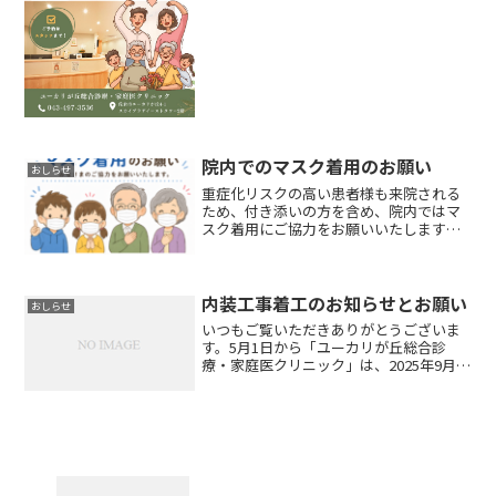
(採血)・前立腺がん検診(採血)当院では、
胃の検査(内視鏡・バリウム)と乳がん...
院内でのマスク着用のお願い
おしらせ
重症化リスクの高い患者様も来院される
ため、付き添いの方を含め、院内ではマ
スク着用にご協力をお願いいたします。
お忘れの方には、受付にて1枚30円で販売
しております。着用が難しい事情のある
方は、受付までご相談ください。ご理解
とご協力のほど、よろ...
内装工事着工のお知らせとお願い
おしらせ
いつもご覧いただきありがとうございま
す。5月1日から「ユーカリが丘総合診
療・家庭医クリニック」は、2025年9月の
開院に向けて、内装工事を開始いたしま
した。工事期間中は、近隣の皆さまや周
辺を通行される方々に対し、一時的に騒
音や振動などでご不...