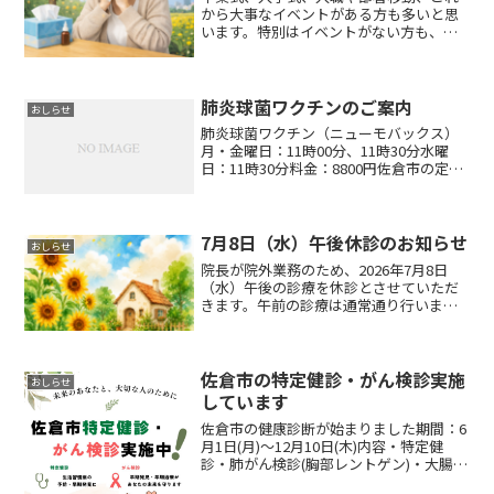
から大事なイベントがある方も多いと思
います。特別はイベントがない方も、暖
かくなる季節が待ち遠しく、春にはお花
見などを楽しみたいですよね🌼🐕花粉症
対策には、初期療法といい、12月～１月
頃の花粉が飛び始める前...
肺炎球菌ワクチンのご案内
おしらせ
肺炎球菌ワクチン（ニューモバックス）
月・金曜日：11時00分、11時30分水曜
日：11時30分料金：8800円佐倉市の定期
接種にも対応しております。市区町村の
助成対象者の方は、お住まいの市区町村
で対象者・自己負担金が異なるため、お
住まいの各...
7月8日（水）午後休診のお知らせ
おしらせ
院長が院外業務のため、2026年7月8日
（水）午後の診療を休診とさせていただ
きます。午前の診療は通常通り行いま
す。ご不便をおかけいたしますが、よろ
しくお願いいたします。
佐倉市の特定健診・がん検診実施
おしらせ
しています
佐倉市の健康診断が始まりました期間：6
月1日(月)～12月10日(木)内容・特定健
診・肺がん検診(胸部レントゲン)・大腸が
ん検診(便検査2日分)・肝炎ウイルス健診